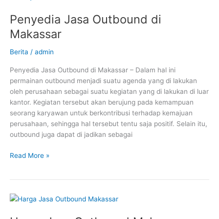
Jasa
Penyedia Jasa Outbound di
Outbound
di
Makassar
Makassar
Berita
/
admin
Penyedia Jasa Outbound di Makassar – Dalam hal ini
permainan outbound menjadi suatu agenda yang di lakukan
oleh perusahaan sebagai suatu kegiatan yang di lakukan di luar
kantor. Kegiatan tersebut akan berujung pada kemampuan
seorang karyawan untuk berkontribusi terhadap kemajuan
perusahaan, sehingga hal tersebut tentu saja positif. Selain itu,
outbound juga dapat di jadikan sebagai
Read More »
Harga
Jasa