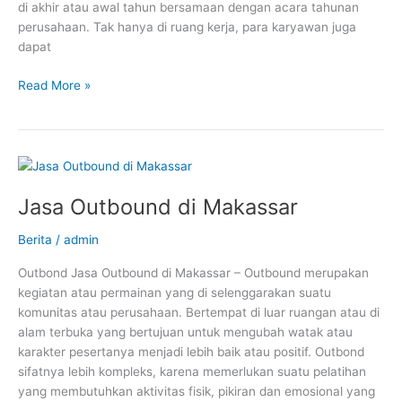
di akhir atau awal tahun bersamaan dengan acara tahunan
perusahaan. Tak hanya di ruang kerja, para karyawan juga
dapat
Read More »
Jasa
Outbound
Jasa Outbound di Makassar
di
Makassar
Berita
/
admin
Outbond Jasa Outbound di Makassar – Outbound merupakan
kegiatan atau permainan yang di selenggarakan suatu
komunitas atau perusahaan. Bertempat di luar ruangan atau di
alam terbuka yang bertujuan untuk mengubah watak atau
karakter pesertanya menjadi lebih baik atau positif. Outbond
sifatnya lebih kompleks, karena memerlukan suatu pelatihan
yang membutuhkan aktivitas fisik, pikiran dan emosional yang