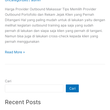
Uncategorized
/
admin
Harga Provider Outbound Makassar Tips Memilih Provider
Outbound Portofolio dan Rekam Jejak Klien yang Pernah
Ditangani Hal yang paling mudah untuk di lakukan yaitu dengan
melihat kegiatan outbound training apa saja yang sudah
pernah di lakukan dan siapa saja klien yang pernah di tangani.
Namun bisa juga di lakukan cross-check kepada klien yang
pernah menggunakan
Read More »
Cari
Cari
Recent Posts