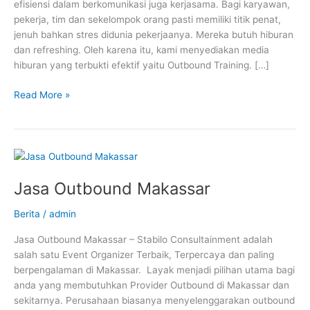
efisiensi dalam berkomunikasi juga kerjasama. Bagi karyawan,
pekerja, tim dan sekelompok orang pasti memiliki titik penat,
jenuh bahkan stres didunia pekerjaanya. Mereka butuh hiburan
dan refreshing. Oleh karena itu, kami menyediakan media
hiburan yang terbukti efektif yaitu Outbound Training. […]
Read More »
Jasa
Outbound
Jasa Outbound Makassar
Makassar
Berita
/
admin
Jasa Outbound Makassar – Stabilo Consultainment adalah
salah satu Event Organizer Terbaik, Terpercaya dan paling
berpengalaman di Makassar. Layak menjadi pilihan utama bagi
anda yang membutuhkan Provider Outbound di Makassar dan
sekitarnya. Perusahaan biasanya menyelenggarakan outbound