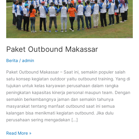
Paket Outbound Makassar
Berita
/
admin
Paket Outbound Makassar – Saat ini, semakin populer salah
satu konsep kegiatan outdoor yaitu outbound training. Yang di
tujukan untuk kelas karyawan perusahaan dalam rangka
peningkatan kapasitas kinerja personal maupun team. Dengan
semakin berkembangnya jaman dan semakin tahunya
masyarakat tentang manfaat outbound saat ini semua
kalangan bisa menikmati kegiatan outbound. Jika dulu
perusahaan sering mengadakan […]
Read More »