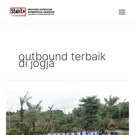
Lewati
ke
konten
outbound terbaik
di jogja
Paket
Outbound
Makassar