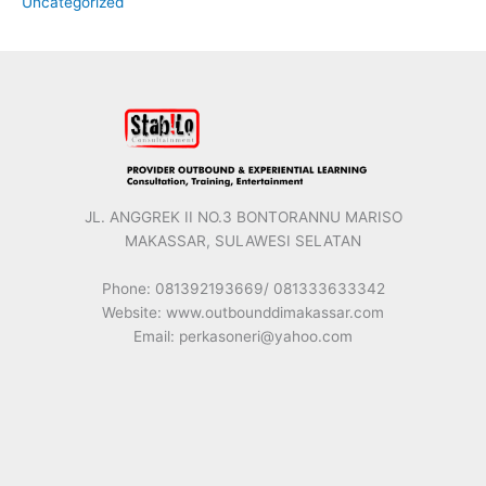
Uncategorized
JL. ANGGREK II NO.3 BONTORANNU MARISO
MAKASSAR, SULAWESI SELATAN
Phone: 081392193669/ 081333633342
Website: www.outbounddimakassar.com
Email: perkasoneri@yahoo.com