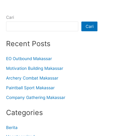
Cari
Cari
Recent Posts
EO Outbound Makassar
Motivation Building Makassar
Archery Combat Makassar
Paintball Sport Makassar
Company Gathering Makassar
Categories
Berita